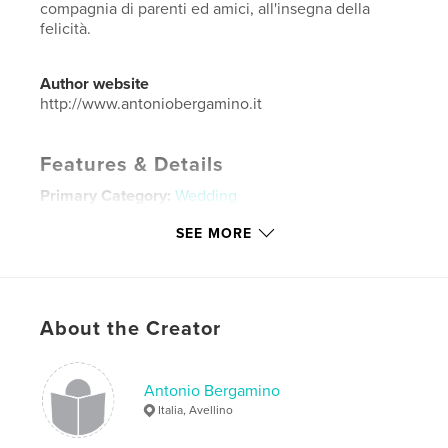
compagnia di parenti ed amici, all'insegna della
felicità.
Author website
http://www.antoniobergamino.it
Features & Details
Primary Category:
Wedding
Project Option:
Large Square, 12×12 in, 30×30 cm
SEE MORE
# of Pages:
144
Publish Date:
Sep 15, 2016
Language
Italian
About the Creator
Keywords
,
,
,
,
nozze
matrimonio
fotografia
wedding
Antonio Bergamino
cerimonia
Italia, Avellino