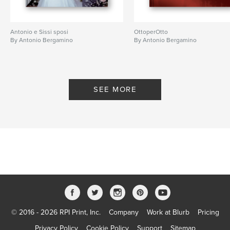
Antonio e Sissi sposi
OttoperOtto
By Antonio Bergamino
By Antonio Bergamino
SEE MORE
© 2016 - 2026 RPI Print, Inc.
Company
Work at Blurb
Pricing
Privacy Policy
Cookie Policy
Support
Sitemap