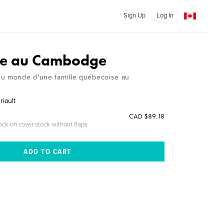
Sign Up
Log In
le au Cambodge
du monde d'une famille québecoise au
iault
CAD $89.18
ack on cover stock without flaps