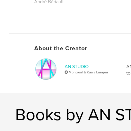
André Bériault
Author website
http://www.andreberiault.ca
About the Creator
AN STUDIO
AN
Montreal & Kuala Lumpur
to
Books by AN S