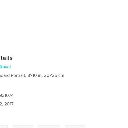
tails
Travel
ndard Portrait, 8×10 in, 20×25 cm
3931074
2, 2017