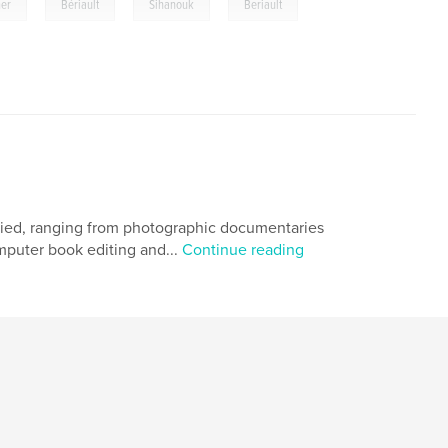
,
,
,
er
Bériault
Sihanouk
Beriault
ied, ranging from photographic documentaries
mputer book editing and...
Continue reading