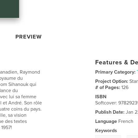
PREVIEW
Features & De
n canadien, Raymond
Primary Category:
Royaume du
Project Option:
Sta
dom Sihanouk qui
# of Pages:
126
ndance du
avec lui sa femme
ISBN
l et André. Son rôle
Softcover: 978292
atre coins du pays.
Publish Date:
Jan 2
le, sa vision
e des textes
Language
French
 1957!
Keywords