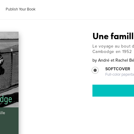
Publish Your Book
Une famil
Le voyage au bout 
Cambodge en 1952
by
André et Rachel Bér
SOFTCOVER
Full-color paperb