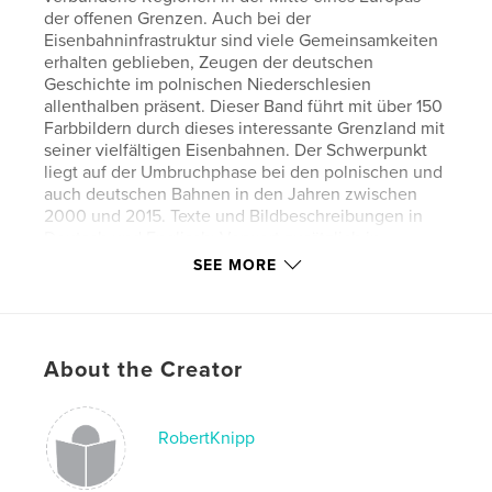
der offenen Grenzen. Auch bei der
Eisenbahninfrastruktur sind viele Gemeinsamkeiten
erhalten geblieben, Zeugen der deutschen
Geschichte im polnischen Niederschlesien
allenthalben präsent. Dieser Band führt mit über 150
Farbbildern durch dieses interessante Grenzland mit
seiner vielfältigen Eisenbahnen. Der Schwerpunkt
liegt auf der Umbruchphase bei den polnischen und
auch deutschen Bahnen in den Jahren zwischen
2000 und 2015. Texte und Bildbeschreibungen in
Deutsch und Englisch; Vorwort zusätzlich in
Polnisch.
SEE MORE
Features & Details
Primary Category:
Coffee Table Books
About the Creator
Additional Categories
Reference
,
Travel
Project Option:
Standard Landscape, 10×8 in, 25×20
RobertKnipp
cm
# of Pages:
148