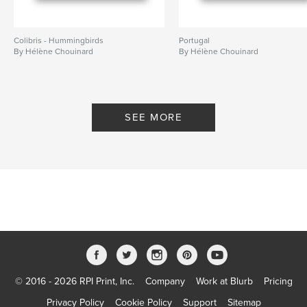
Colibris - Hummingbirds
Portugal
By Hélène Chouinard
By Hélène Chouinard
SEE MORE
© 2016 - 2026 RPI Print, Inc.
Company
Work at Blurb
Pricing
Privacy Policy
Cookie Policy
Support
Sitemap