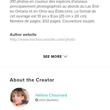
310 photos en couleur des espèces d'oiseaux
principalement photographiés au abords du Lac Érié
en Ontario et en Ohio aux États-Unis. Le format de
cet ouvrage est 10 po x 8 po (25 cm x 20 cm).
Nombre de pages: 202 pages. Couverture souple.
Author website
http://www.hechou.wixsite.com/photo
Features & Details
SEE MORE
Primary Category:
Nature / Wildlife
Additional Categories
Canada
Project Option:
Standard Landscape, 10×8 in, 25×20
About the Creator
cm
# of Pages:
202
Publish Date:
Jul 05, 2019
Hélène Chouinard
Lévis (Québec)
Language
French
Keywords