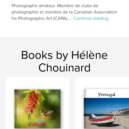
Photographe amateur. Membre de clubs de
,
,
,
photographie
nature
oiseaux
photographie et membre de la Canadian Association
for Photographic Art (CAPA)....
Continue reading
Pointe-Pelée
Books by Hélène
Chouinard