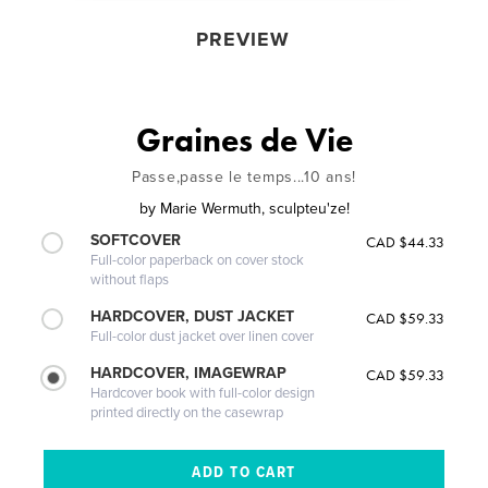
PREVIEW
Graines de Vie
Passe,passe le temps...10 ans!
by
Marie Wermuth, sculpteu'ze!
SOFTCOVER
CAD $44.33
Full-color paperback on cover stock
without flaps
HARDCOVER, DUST JACKET
CAD $59.33
Full-color dust jacket over linen cover
HARDCOVER, IMAGEWRAP
CAD $59.33
Hardcover book with full-color design
printed directly on the casewrap