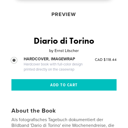
PREVIEW
Diario di Torino
by
Ernst Litscher
HARDCOVER, IMAGEWRAP
CAD $118.44
Hardcover book with full-color design
printed directly on the casewrap
About the Book
Als fotografisches Tagebuch dokumentiert der
Bildband 'Dario di Torino' eine Wochenendreise, die