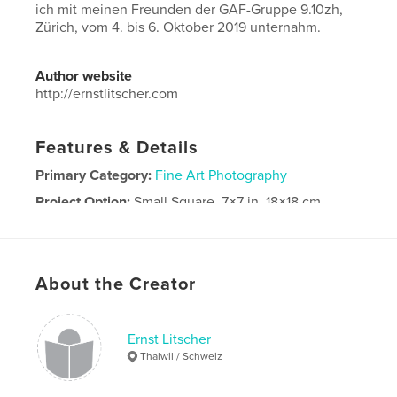
ich mit meinen Freunden der GAF-Gruppe 9.10zh,
Zürich, vom 4. bis 6. Oktober 2019 unternahm.
Author website
http://ernstlitscher.com
Features & Details
Primary Category:
Fine Art Photography
Project Option:
Small Square, 7×7 in, 18×18 cm
# of Pages:
136
Publish Date:
Jan 12, 2020
Language
German
About the Creator
Keywords
,
,
Tagebuch
GAF 9.10zh
Turin
Ernst Litscher
Thalwil / Schweiz