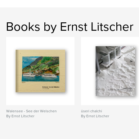
Books by Ernst Litscher
Walensee - See der Welschen
üseri chalchi
By Ernst Litscher
By Ernst Litscher