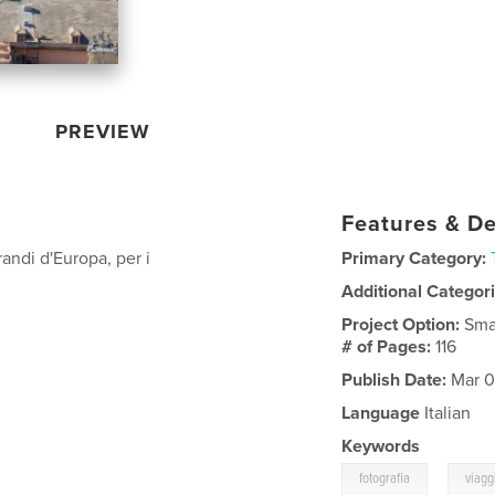
PREVIEW
Features & De
randi d'Europa, per i
Primary Category:
Additional Categor
Project Option:
Sma
# of Pages:
116
Publish Date:
Mar 0
Language
Italian
Keywords
,
fotografia
viagg