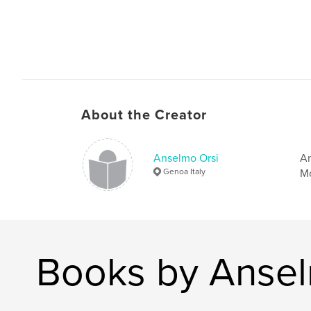
About the Creator
Anselmo Orsi
An
Genoa Italy
Mo
Books by Ansel