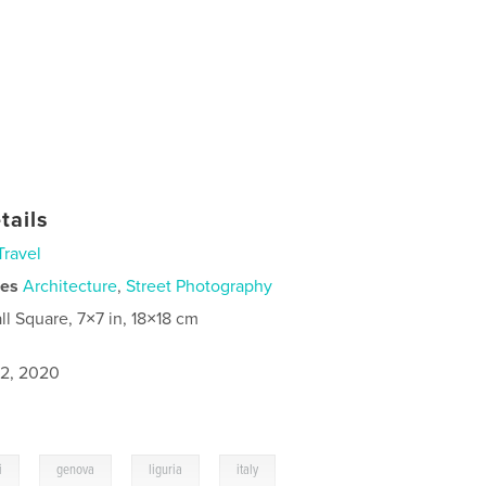
tails
Travel
ies
Architecture
,
Street Photography
ll Square, 7×7 in, 18×18 cm
2, 2020
,
,
,
i
genova
liguria
italy