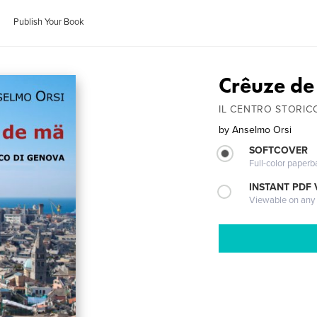
Publish Your Book
Crêuze d
IL CENTRO STORIC
by
Anselmo Orsi
SOFTCOVER
Full-color paperb
INSTANT PDF
Viewable on any