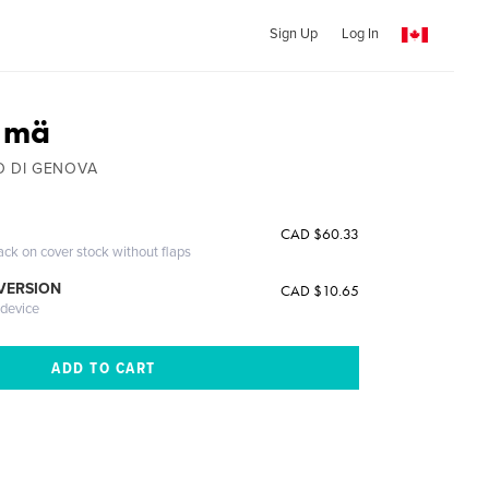
Sign Up
Log In
e mä
O DI GENOVA
CAD $60.33
ack on cover stock without flaps
 VERSION
CAD $10.65
 device