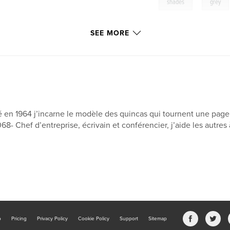
,
shades
grey
SEE MORE
 en 1964 j’incarne le modèle des quincas qui tournent une page 
68- Chef d’entreprise, écrivain et conférencier, j’aide les autres 
b
Pricing
Privacy Policy
Cookie Policy
Support
Sitemap