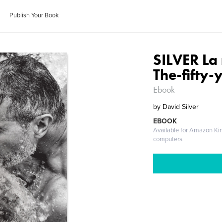
Publish Your Book
SILVER La 
The-fifty-
Ebook
by
David Silver
EBOOK
Available for Amazon Ki
computers