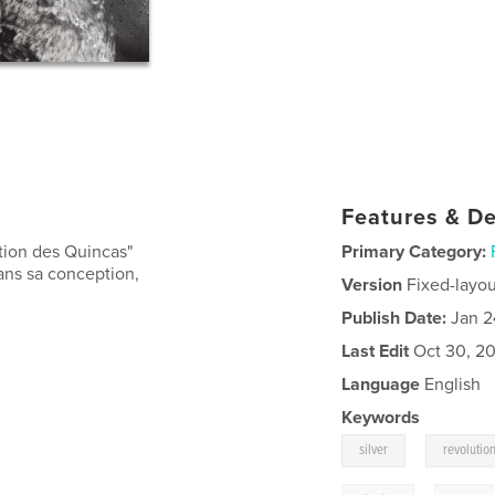
Features & De
ution des Quincas"
Primary Category:
dans sa conception,
Version
Fixed-layou
Publish Date:
Jan 2
Last Edit
Oct 30, 2
Language
English
Keywords
,
silver
revolutio