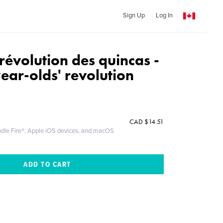
Sign Up
Log In
révolution des quincas -
year-olds' revolution
CAD
$14.51
ndle Fire®, Apple iOS devices, and macOS