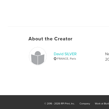
About the Creator
David SILVER
Né
FRANCE, Paris
20
© 2016 - 2026 RPI Print, Inc.
Company
Work at Blur