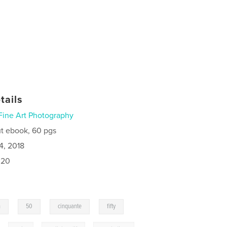
tails
Fine Art Photography
t ebook, 60 pgs
4, 2018
020
,
,
,
,
n
50
cinquante
fifty