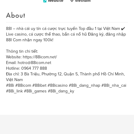
Website
vietnam
About
88I – nhà cái uy tín cá cược trực tuyến Top đầu 1 tại Việt Nam ✔️
Live casino, cá cược thể thao, bắn cá nổ hũ Đăng ký, đăng nhập
88I Com nhận ngay 100k!
Thông tin chi tiết:
Website: https://88icom.net/
Email: hotro@88icom.net
Hotline: 0964 777 888
Địa chỉ: 3 Bà Triệu, Phường 12, Quận 5, Thành phố Hồ Chí Minh,
Việt Nam
#88i #88icom #88ibet #88icasino #88i_dang_nhap #88i_nha_cai
#88i_link #88i_games #88i_dang_ky