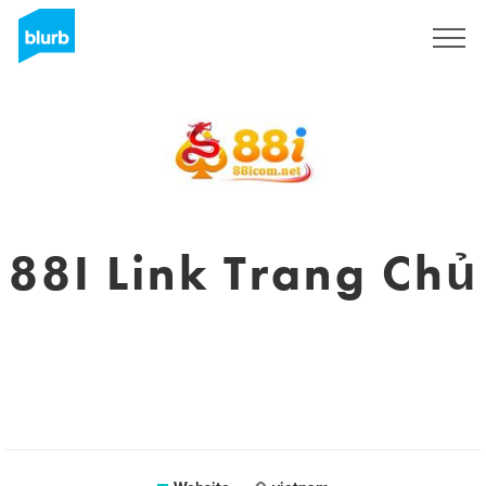
Sign Up
88I Link Trang Chủ