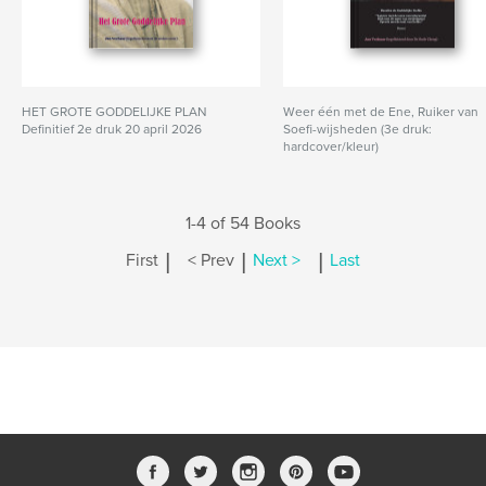
HET GROTE GODDELIJKE PLAN
Weer één met de Ene, Ruiker van
Definitief 2e druk 20 april 2026
Soefi-wijsheden (3e druk:
hardcover/kleur)
1-4 of 54 Books
|
|
|
First
< Prev
Next >
Last