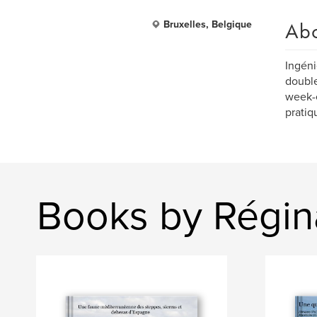
Ab
Bruxelles, Belgique
Ingéni
double
week-e
pratiq
Books by Régina