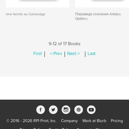
Une famille au Cambodge
Пирамида сознания Алексa
Орбитo
9-12 of 17 Books
|
|
|
First
< Prev
Next >
Last
© 2016 - 2026 RPI Print, Inc.
Company
Work at Blurb
Pricing