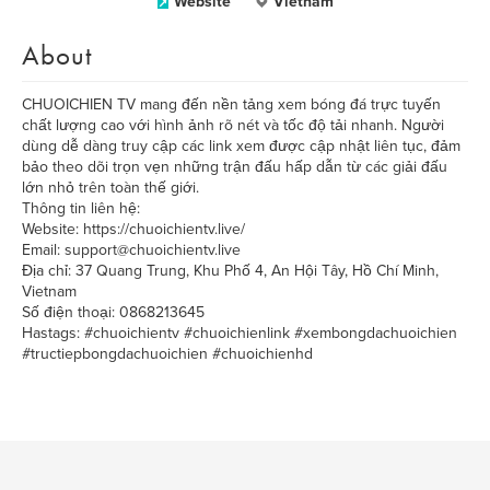
Website
Vietnam
About
CHUOICHIEN TV mang đến nền tảng xem bóng đá trực tuyến
chất lượng cao với hình ảnh rõ nét và tốc độ tải nhanh. Người
dùng dễ dàng truy cập các link xem được cập nhật liên tục, đảm
bảo theo dõi trọn vẹn những trận đấu hấp dẫn từ các giải đấu
lớn nhỏ trên toàn thế giới.
Thông tin liên hệ:
Website: https://chuoichientv.live/
Email: support@chuoichientv.live
Địa chỉ: 37 Quang Trung, Khu Phố 4, An Hội Tây, Hồ Chí Minh,
Vietnam
Số điện thoại: 0868213645
Hastags: #chuoichientv #chuoichienlink #xembongdachuoichien
#tructiepbongdachuoichien #chuoichienhd