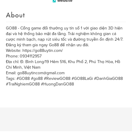
Website
About
GO88 - Cổng game đổi thưởng uy tín số 1 với giao diện 3D hiện
đại và hệ thống bảo mật đa tầng. Trải nghiệm không gian cá
cược minh bạch, nạp rút siêu tốc và đường truyền ổn định 24/7.
Đăng ký tham gia ngay Go88 để nhận ưu đãi.
Website: https://go88uytin.com/
Phone: 0934112957
Địa chỉ: Đ. Bình Long/19 Hẻm 516, Khu Phố 2, Phú Thọ Hòa, Hồ
Chí Minh, Việt Nam
Email: go88uytincom@gmail.com
Tags: #GO88 #go88 #ReviewGO88 #GO88LaGi #DanhGiaGO88
#TraiNghiemGO88 #HuongDanGO88