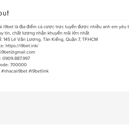
out
i i9bet là địa điểm cá cược trưc tuyến được nhiều anh em yêu t
uy tín, chất lượng nhận khuyến mãi lớn nhất
ỉ: 145 Lê Văn Lương, Tân Kiểng, Quận 7, TP.HCM
e: https://i9bet.ink/
: i9bet@gmail.com
: 0909.887.997
Code: 700000
 #nhacaii9bet #i9betlink