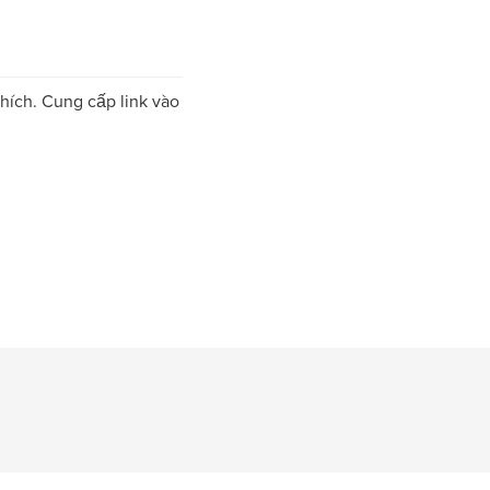
hích. Cung cấp link vào