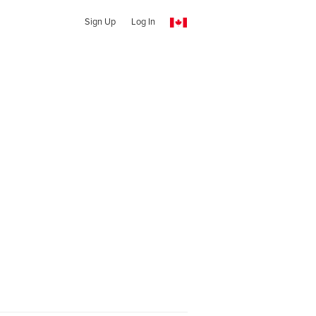
Sign Up
Log In