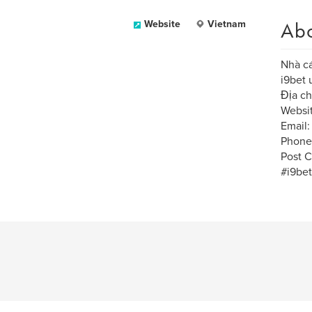
Ab
Website
Vietnam
Nhà cá
i9bet 
Địa ch
Websit
Email
Phone
Post 
#i9bet