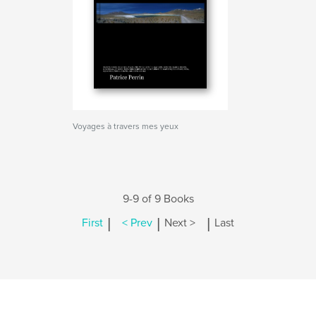
Voyages à travers mes yeux
9-9 of 9 Books
|
|
|
First
< Prev
Next >
Last