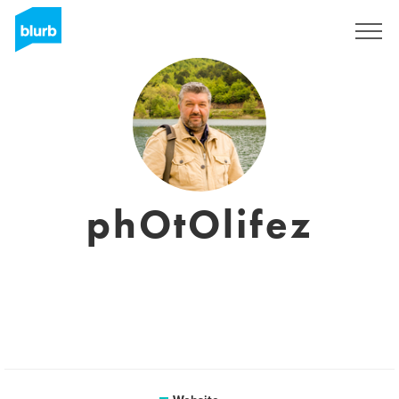
Sign Up
phOtOlifez