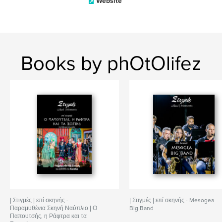
Website
Books by phOtOlifez
| Στιγμές | επί σκηνής -
| Στιγμές | επί σκηνής - Mesogea
Παραμυθένια Σκηνή Ναύπλιο | Ο
Big Band
Παπουτσής, η Ράφτρα και τα