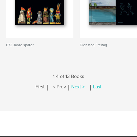
672 Jahre später
Dienstag Freitag
1-4 of 13 Books
|
|
|
First
< Prev
Next >
Last