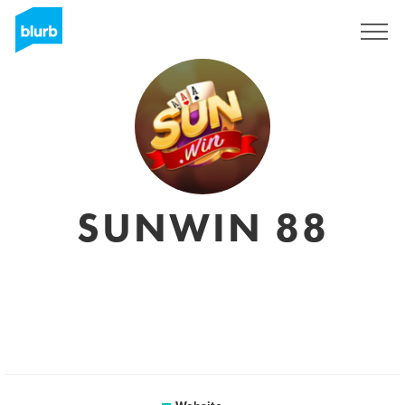
Sign Up
SUNWIN 88