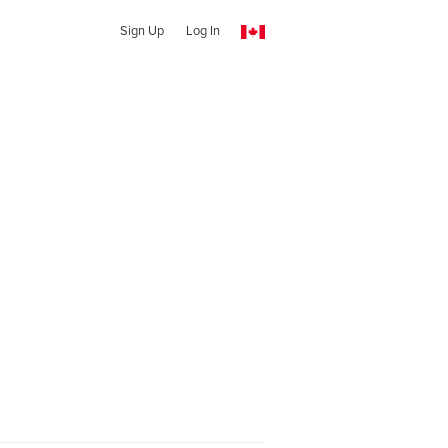
Sign Up
Log In