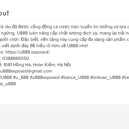
out
ừ lâu đã được cộng đồng cá cược trực tuyến tin tưởng và lựa c
ngừng, U888 luôn nâng cấp chất lượng dịch vụ, mang lại trải 
ười chơi. Đặc biệt, nền tảng này cung cấp đa dạng sản phẩm 
i viết dưới đây để hiểu rõ hơn về U888 nhé!
e: https://u888.exposed/
: 0388665050
ỉ: 1081 Hồng Hà, Hoàn Kiếm, Hà Nội
: u888exposed@gmail.com
 #U888 #u_888 #u888exposed #banca_U888 #linkvao_U888 #li
ai_u888