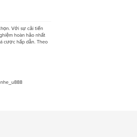
họn. Với sự cải tiến
nghiệm hoàn hảo nhất
cá cược hấp dẫn. Theo
enhe_u888