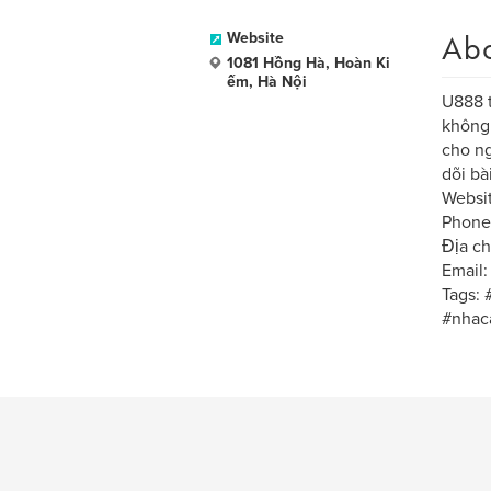
Ab
Website
1081 Hồng Hà, Hoàn Ki
ếm, Hà Nội
U888 t
không 
cho ng
dõi bà
Websit
Phone
Địa ch
Email
Tags:
#nhac