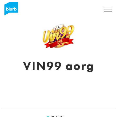
Sign Up
VIN99 aorg