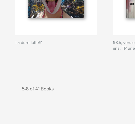
La dure lutte!?
98.5, versi
ans, TP un
5-8 of 41 Books