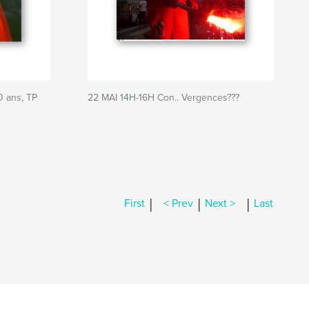
0 ans, TP
22 MAI 14H-16H Con.. Vergences???
|
|
|
First
< Prev
Next >
Last