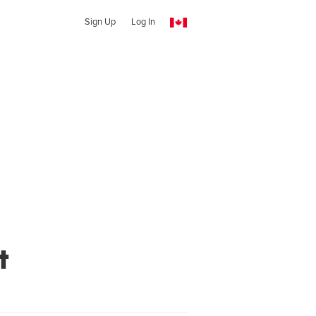
Sign Up
Log In
t