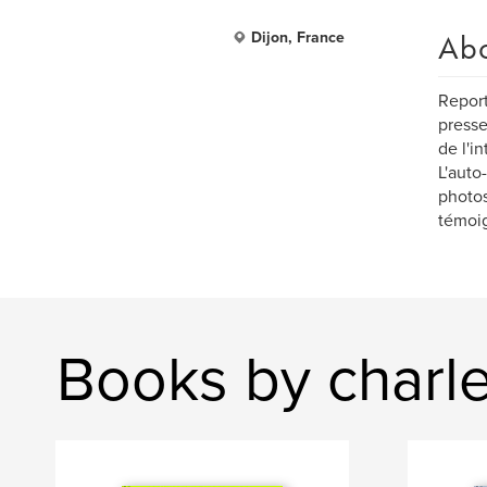
Ab
Dijon, France
Report
presse
de l'i
L'auto
photos
témoig
Books by charle