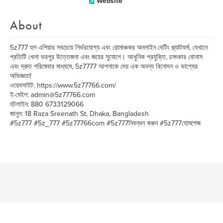
Website
About
5z777 হল এশিয়ার সবচেয়ে নির্ভরযোগ্য এবং রোমাঞ্চকর অনলাইন বেটিং প্ল্যাটফর্ম, যেখানে
প্রতিটি খেলা ভরপুর উত্তেজনা এবং জয়ের সুযোগে। আধুনিক প্রযুক্তি, চমৎকার বোনাস
এবং দ্রুত পরিষেবার মাধ্যমে, 5z7777 আপনাকে দেয় এক অনন্য বিনোদন ও ভাগ্যের
অভিজ্ঞতা!
ওয়েবসাইট: https://www.5z77766.com/
ই-মেইল: admin@5z77766.com
হটলাইন: 880 6733129066
জানুন: 18 Raza Sreenath St, Dhaka, Bangladesh
#5z777 #5z_777 #5z77766com #5z777নিবন্ধন করুন #5z777হোমপেজ