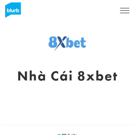
Sign Up
Nhà Cái 8xbet