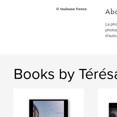
Ab
toulouse france
La pho
photog
d'autru
Books by Térés