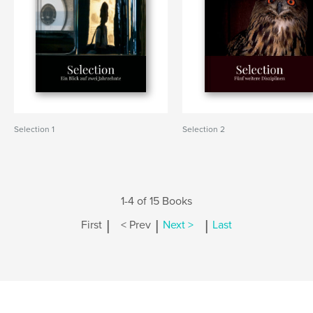
Selection 1
Selection 2
1-4 of 15 Books
|
|
|
First
< Prev
Next >
Last