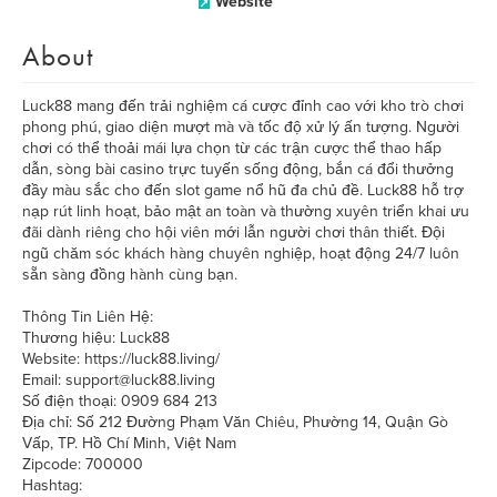
Website
About
Luck88 mang đến trải nghiệm cá cược đỉnh cao với kho trò chơi
phong phú, giao diện mượt mà và tốc độ xử lý ấn tượng. Người
chơi có thể thoải mái lựa chọn từ các trận cược thể thao hấp
dẫn, sòng bài casino trực tuyến sống động, bắn cá đổi thưởng
đầy màu sắc cho đến slot game nổ hũ đa chủ đề. Luck88 hỗ trợ
nạp rút linh hoạt, bảo mật an toàn và thường xuyên triển khai ưu
đãi dành riêng cho hội viên mới lẫn người chơi thân thiết. Đội
ngũ chăm sóc khách hàng chuyên nghiệp, hoạt động 24/7 luôn
sẵn sàng đồng hành cùng bạn.
Thông Tin Liên Hệ:
Thương hiệu: Luck88
Website: https://luck88.living/
Email: support@luck88.living
Số điện thoại: 0909 684 213
Địa chỉ: Số 212 Đường Phạm Văn Chiêu, Phường 14, Quận Gò
Vấp, TP. Hồ Chí Minh, Việt Nam
Zipcode: 700000
Hashtag: