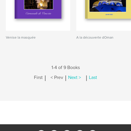
Venise la masquée
A la découverte dOman
1-4 of 9 Books
|
|
|
First
< Prev
Next >
Last