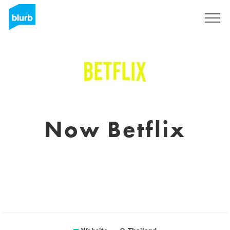
Sign Up
Now Betflix