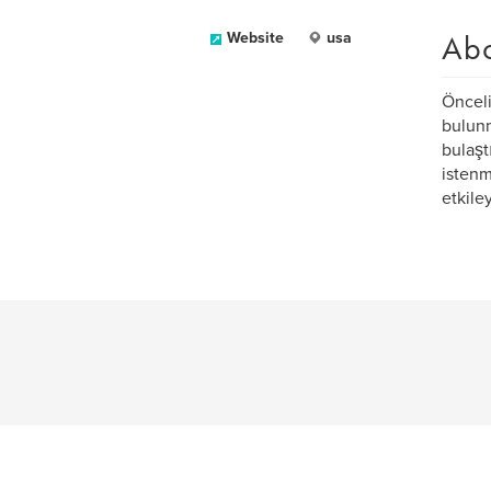
Ab
Website
usa
Önceli
bulunm
bulaştı
istenm
etkiley