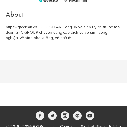
Website
Hochiminh
About
https://gfcclean.vn - GFC CLEAN Công Ty vệ sinh uy tín thuộc tập
đoàn GFC GROUP chuyên cung cấp dịch vụ vệ sinh công
nghiệp, vệ sinh nhà xưởng, vệ nhà ở....
© 2016 - 2026 RPI Print, Inc.
Company
Work at Blurb
Pricing