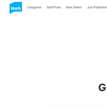
Categories
Staff Picks
Best Sellers
Just Published
G