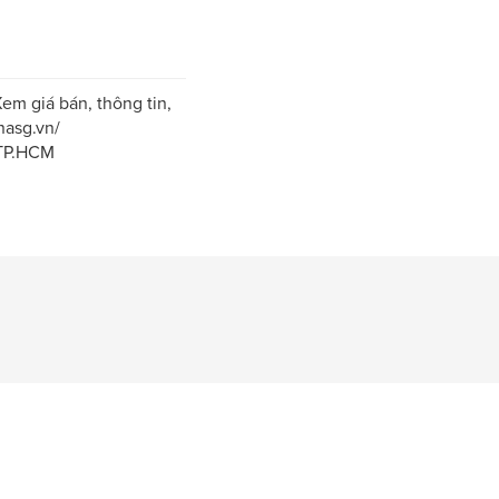
em giá bán, thông tin,
nasg.vn/
 TP.HCM