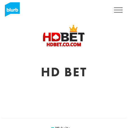
Sign Up
HD BET