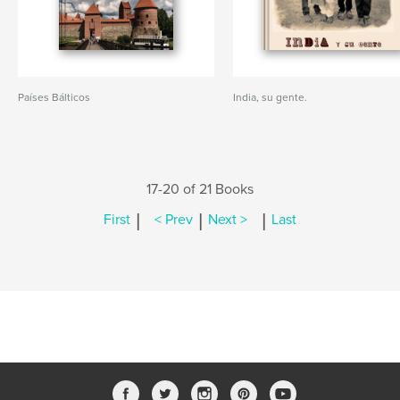
Países Bálticos
India, su gente.
17-20 of 21 Books
|
|
|
First
< Prev
Next >
Last