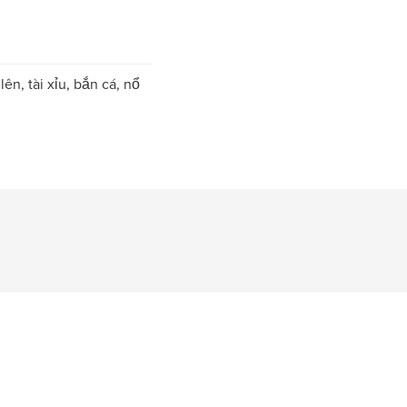
ên, tài xỉu, bắn cá, nổ