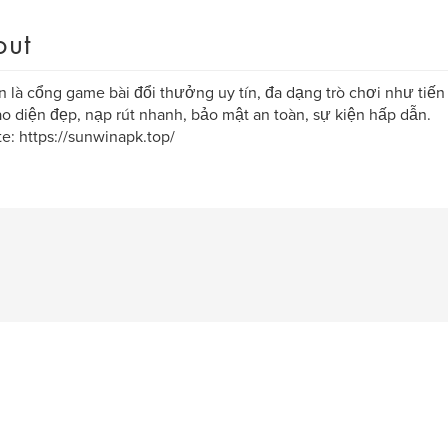
out
 là cổng game bài đổi thưởng uy tín, đa dạng trò chơi như tiến l
ao diện đẹp, nạp rút nhanh, bảo mật an toàn, sự kiện hấp dẫn.
e: https://sunwinapk.top/