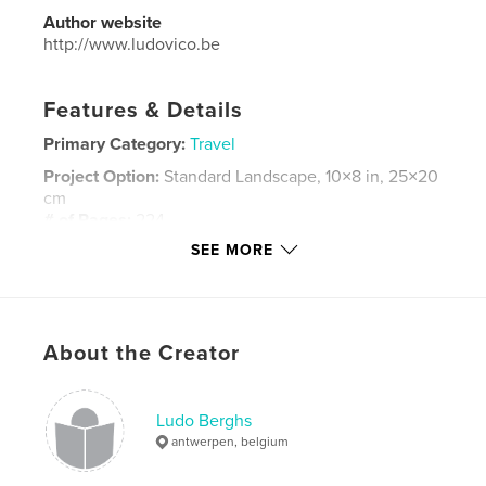
Author website
http://www.ludovico.be
Features & Details
Primary Category:
Travel
Project Option:
Standard Landscape, 10×8 in, 25×20
cm
# of Pages:
224
SEE MORE
Publish Date:
Jun 08, 2020
Language
Dutch
Keywords
,
,
,
,
About the Creator
Persepolis
Shiraz
Isfahan
Therean
Iran
Ludo Berghs
antwerpen, belgium