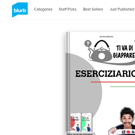
Categories
Staff Picks
Best Sellers
Just Published