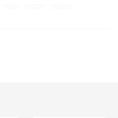
,
,
,
lingua
giappone
giapponese