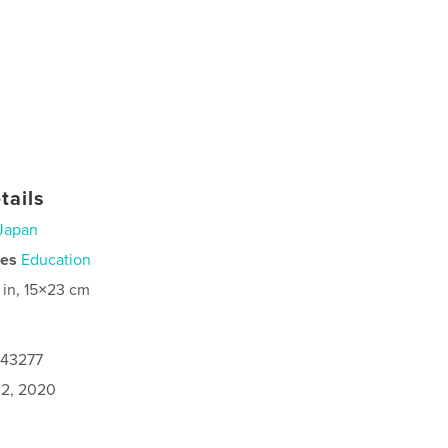
tails
Japan
ies
Education
 in, 15×23 cm
143277
2, 2020