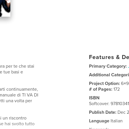
Features & De
a per te che stai
Primary Category:
e tue basi e
Additional Categor
Project Option:
6×9
larti continuamente,
# of Pages:
172
 manuale di TI VA DI
ISBN
ti una volta per
Softcover: 9781034
Publish Date:
Dec 2
i un riscontro
Language
Italian
e hai svolto tutto