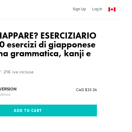
Sign Up
Log In
GIAPPARE? ESERCIZIARIO
00 esercizi di giapponese
ena grammatica, kanji e
F: 21€ iva inclusa
 VERSION
CAD $33.26
 device