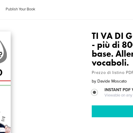
Publish Your Book
TI VA DI 
- più di 8
base. All
vocaboli.
Prezzo di listino PD
by
Davide Moscato
INSTANT PDF
Viewable on any