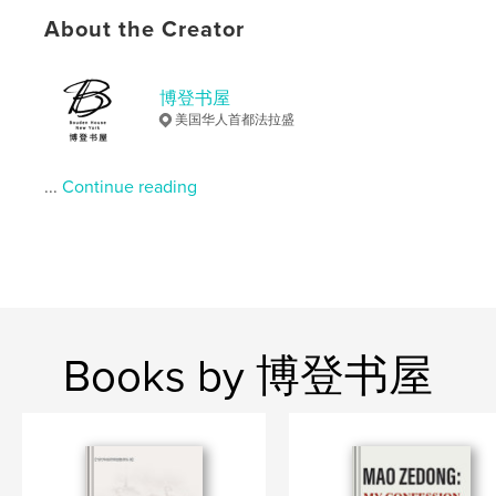
了国家权力和国内外环境对于民粹的塑造作用。
所谓的“少数派”，是指那些与国家主义趋势背道而驰
About the Creator
者，这当然也包括作者本人，第三组文章记录了作
者及其他“少数派”如何反思国家主义，以及抵御国家
主义的侵蚀，事件跨度可至“新时代”之前。
博登书屋
美国华人首都法拉盛
Author website
http://www.boudenhouse.com
...
Continue reading
Features & Details
Primary Category:
Political Science
Additional Categories
China
Project Option:
6×9 in, 15×23 cm
Books by 博登书屋
# of Pages:
242
ISBN
Softcover: 9798211063549
Publish Date:
Jul 15, 2023
Language
Chinese (Simplified)