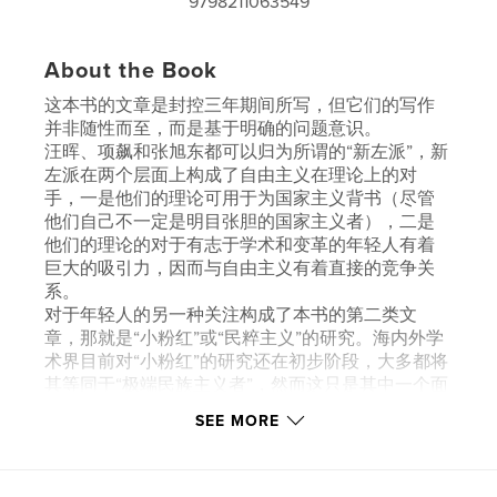
9798211063549
About the Book
这本书的文章是封控三年期间所写，但它们的写作
并非随性而至，而是基于明确的问题意识。
汪晖、项飙和张旭东都可以归为所谓的“新左派”，新
左派在两个层面上构成了自由主义在理论上的对
手，一是他们的理论可用于为国家主义背书（尽管
他们自己不一定是明目张胆的国家主义者），二是
他们的理论的对于有志于学术和变革的年轻人有着
巨大的吸引力，因而与自由主义有着直接的竞争关
系。
对于年轻人的另一种关注构成了本书的第二类文
章，那就是“小粉红”或“民粹主义”的研究。海内外学
术界目前对“小粉红”的研究还在初步阶段，大多都将
其等同于“极端民族主义者”，然而这只是其中一个面
向，作者认为，将小粉红定义为“民粹主义者”，或许
SEE MORE
更为贴切。与以往对中国“民粹主义”的研究不同，作
者并没有把重点放在民粹的“反精英”倾向，而是
与“仇外”（xenophobia）联系起来，并且深入挖掘