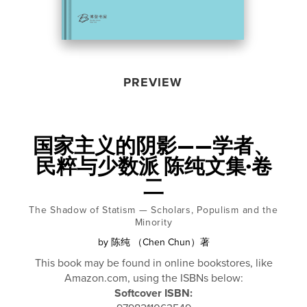
PREVIEW
国家主义的阴影——学者、
民粹与少数派 陈纯文集·卷
二
The Shadow of Statism — Scholars, Populism and the
Minority
by
陈纯 （Chen Chun）著
This book may be found in online bookstores, like
Amazon.com, using the ISBNs below:
Softcover ISBN: