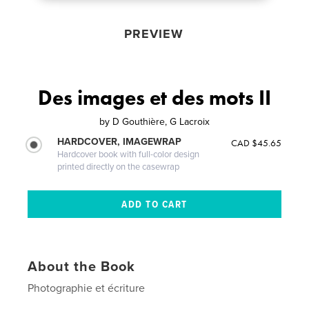
PREVIEW
Des images et des mots II
by
D Gouthière, G Lacroix
HARDCOVER, IMAGEWRAP
CAD $45.65
Hardcover book with full-color design
printed directly on the casewrap
About the Book
Photographie et écriture