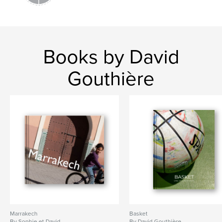
Books by David
Gouthière
Marrakech
Basket
By Sophie et David
By David Gouthière