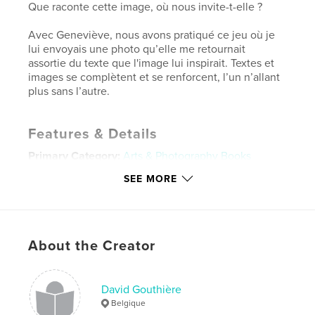
Que raconte cette image, où nous invite-t-elle ?
Avec Geneviève, nous avons pratiqué ce jeu où je
lui envoyais une photo qu’elle me retournait
assortie du texte que l'image lui inspirait. Textes et
images se complètent et se renforcent, l’un n’allant
plus sans l’autre.
Features & Details
Primary Category:
Arts & Photography Books
Additional Categories
Fine Art Photography
SEE MORE
Project Option:
Small Square, 7×7 in, 18×18 cm
# of Pages:
48
Publish Date:
Dec 10, 2023
About the Creator
Language
French
Keywords
David Gouthière
,
,
Imagier
Mots
Images
Belgique