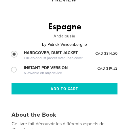
Espagne
Andalousie
by
Patrick Vandenberghe
HARDCOVER, DUST JACKET
CAD $314.50
Full-color dust jacket over linen cover
INSTANT PDF VERSION
CAD $19.52
Viewable on any device
About the Book
Ce livre fait découvrir les différents aspects de