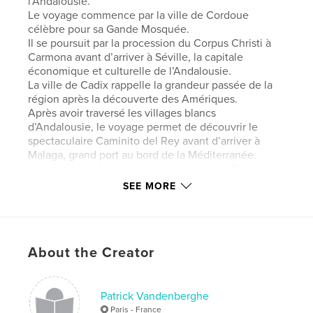
l’Andalousie.
Le voyage commence par la ville de Cordoue
célèbre pour sa Gande Mosquée.
Il se poursuit par la procession du Corpus Christi à
Carmona avant d’arriver à Séville, la capitale
économique et culturelle de l’Andalousie.
La ville de Cadix rappelle la grandeur passée de la
région après la découverte des Amériques.
Après avoir traversé les villages blancs
d’Andalousie, le voyage permet de découvrir le
spectaculaire Caminito del Rey avant d’arriver à
Malaga, grand port au bord de la Méditerranée.
La visite se poursuit par la découverte de Grenade,
dernier bastion musulman jusqu’à sa prise par les
SEE MORE
Rois Catholiques en 1492.
Le circuit continue avec la visite des villes de Jaen
et d’Ubeda. avec ses magnifiques églises et palais
de style Renaissance.
About the Creator
Un dernier egard sur la Sierra de Cazorla achève ce
voyage en Andalousie.
Patrick Vandenberghe
Features & Details
Paris - France