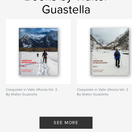
Additional Categories
Fine Art Photography
,
Action
Guastella
/ Adventure
Project Option:
Standard Portrait, 7.75×9.75 in,
20×25 cm
# of Pages:
112
Publish Date:
Mar 13, 2024
Language
Italian
Keywords
,
,
,
spagna
manrique
lanzarote
,
fuerteventura
canarie
Ciaspolate in Valle d'Aosta Vol. 3
Ciaspolate in Valle d'Aosta Vol. 2
By Walter Guastella
By Walter Guastella
SEE MORE