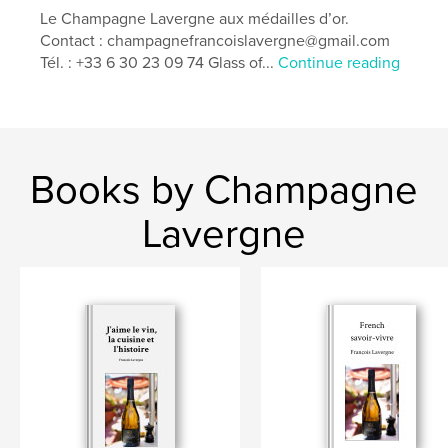
Le Champagne Lavergne aux médailles d’or.
Contact : champagnefrancoislavergne@gmail.com
Author website
Tél. : +33 6 30 23 09 74 Glass of...
Continue reading
https://www.twil.fr/france/champagne/champagne-fr
ancois-lavergne.html
Features & Details
Books by Champagne
Primary Category:
Health & Fitness
Additional Categories
Religion & Spirituality
,
Lavergne
Cookbooks & Recipe Books
Project Option:
5×8 in, 13×20 cm
# of Pages:
48
Publish Date:
Feb 22, 2025
Language
French
Keywords
,
,
,
,
Thérapies
Vin
Cancers
Religions
,
Cuisine
Santé