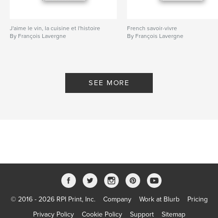
J'aime le vin, la cuisine et l'histoire
French savoir-vivre
By François Lavergne
By François Lavergne
SEE MORE
© 2016 - 2026 RPI Print, Inc.
Company
Work at Blurb
Pricing
Privacy Policy
Cookie Policy
Support
Sitemap