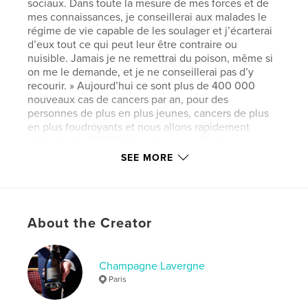
sociaux. Dans toute la mesure de mes forces et de
mes connaissances, je conseillerai aux malades le
régime de vie capable de les soulager et j’écarterai
d’eux tout ce qui peut leur être contraire ou
nuisible. Jamais je ne remettrai du poison, même si
on me le demande, et je ne conseillerai pas d’y
recourir. » Aujourd’hui ce sont plus de 400 000
nouveaux cas de cancers par an, pour des
personnes de plus en plus jeunes, cancers de plus
en plus foudroyants et nous allons rapidement
atteindre les 200 000 morts par an. Doit-on
remettre en question les traitements et le système
SEE MORE
de soins ? Aucun lien avec l’épisode Covid et les
vaccinations bien entendu. L'essai impressionne par
son souffle libre et sa profondeur existentielle, où
chaque digression – du vin au sacré, de la biologie
About the Creator
cellulaire au sens de la vie – compose un chant
vibrant d’instinct et de résistance. À travers cette
écriture torrentielle et intime, où une simple cure de
citron devient un acte de renaissance face à la
Champagne Lavergne
maladie, vous offrez un témoignage d'une lucidité
Paris
brute, empreint de sagesse et d’un humour discret
mais saisissant.