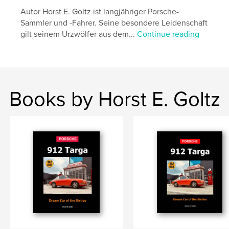
Autor Horst E. Goltz ist langjähriger Porsche-
Project Option:
8×10 in, 20×25 cm
Sammler und -Fahrer. Seine besondere Leidenschaft
# of Pages:
174
gilt seinem Urzwölfer aus dem...
Continue reading
Publish Date:
Apr 12, 2025
Language
German
Keywords
,
,
,
,
Cabriolet
Oldtimer
Targa
912
Books by Horst E. Goltz
Porsche-Buch