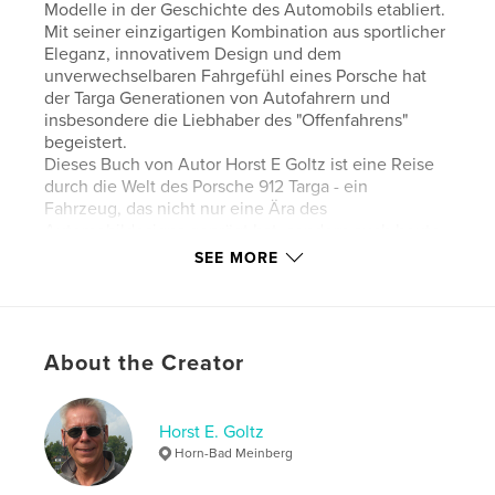
Modelle in der Geschichte des Automobils etabliert.
Mit seiner einzigartigen Kombination aus sportlicher
Eleganz, innovativem Design und dem
unverwechselbaren Fahrgefühl eines Porsche hat
der Targa Generationen von Autofahrern und
insbesondere die Liebhaber des "Offenfahrens"
begeistert.
Dieses Buch von Autor Horst E Goltz ist eine Reise
durch die Welt des Porsche 912 Targa - ein
Fahrzeug, das nicht nur eine Ära des
Automobildesigns geprägt hat, sondern auch heute
noch die Herzen der Oldtimer-Fans höher schlagen
SEE MORE
lässt. Mit Preisspiegel und Kaufberatung.
Author website
https://www.horst-e-goltz.de
About the Creator
Features & Details
Horst E. Goltz
Horn-Bad Meinberg
Primary Category:
Reference
Additional Categories
Crafts & Hobbies