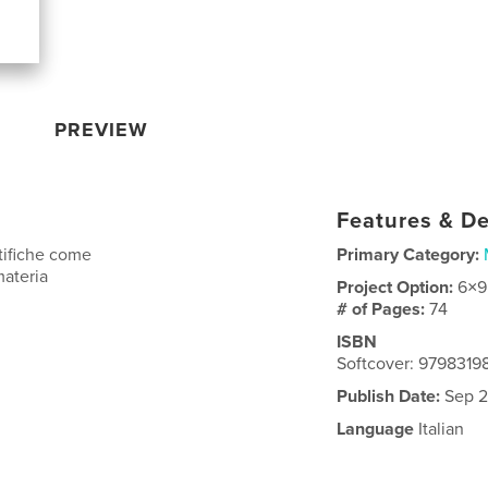
PREVIEW
Features & De
tifiche come
Primary Category:
materia
Project Option:
6×9
# of Pages:
74
ISBN
Softcover: 9798319
Publish Date:
Sep 2
Language
Italian