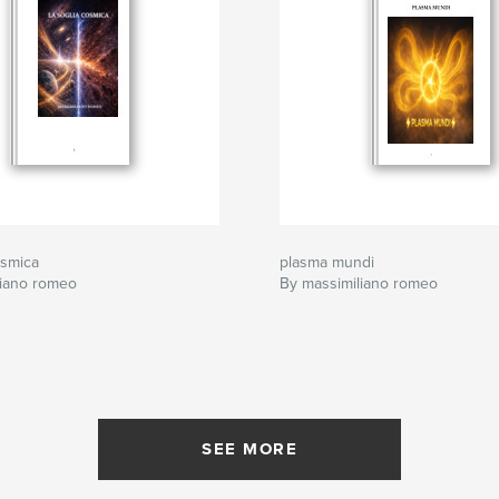
osmica
plasma mundi
liano romeo
By massimiliano romeo
SEE MORE