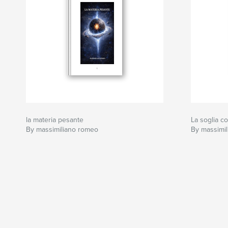
la materia pesante
La soglia c
By massimiliano romeo
By massimi