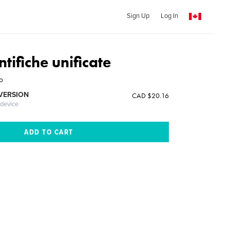
Sign Up
Log In
ntifiche unificate
o
 VERSION
CAD $20.16
 device