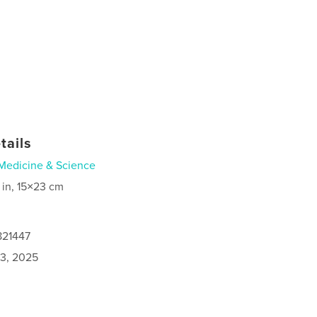
tails
Medicine & Science
 in, 15×23 cm
821447
3, 2025