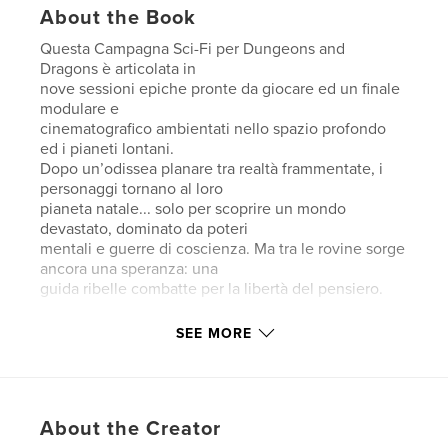
About the Book
Questa Campagna Sci-Fi per Dungeons and
Dragons è articolata in
nove sessioni epiche pronte da giocare ed un finale
modulare e
cinematografico ambientati nello spazio profondo
ed i pianeti lontani.
Dopo un’odissea planare tra realtà frammentate, i
personaggi tornano al loro
pianeta natale... solo per scoprire un mondo
devastato, dominato da poteri
mentali e guerre di coscienza. Ma tra le rovine sorge
ancora una speranza: una
guida ribelle combatte per la libertà del pensiero.
SEE MORE
Features & Details
Primary Category:
Fantasy
Additional Categories
Science Fiction & Fantasy
About the Creator
Project Option:
US Letter, 8.5×11 in, 22×28 cm