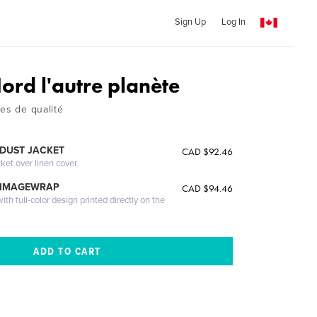
Sign Up
Log In
ord l'autre planète
es de qualité
DUST JACKET
CAD $92.46
cket over linen cover
 IMAGEWRAP
CAD $94.46
th full-color design printed directly on the