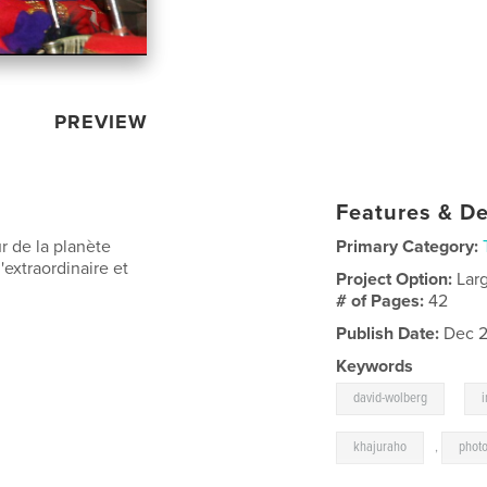
PREVIEW
Features & De
 de la planète
Primary Category:
l'extraordinaire et
Project Option:
Lar
# of Pages:
42
Publish Date:
Dec 2
Keywords
,
david-wolberg
khajuraho
,
phot