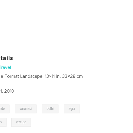
tails
Travel
ge Format Landscape, 13×11 in, 33×28 cm
1, 2010
,
,
,
,
inde
varanasi
delhi
agra
os
,
voyage