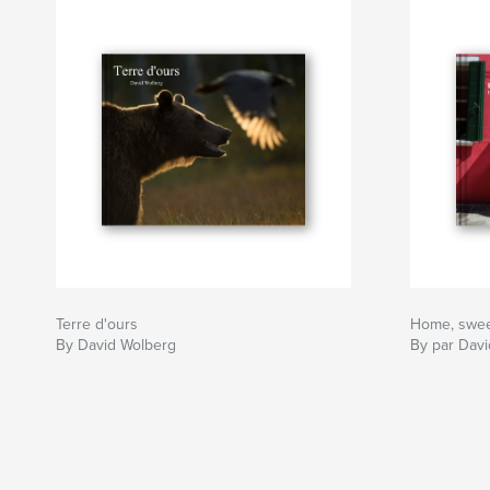
Terre d'ours
Home, swe
By David Wolberg
By par Dav