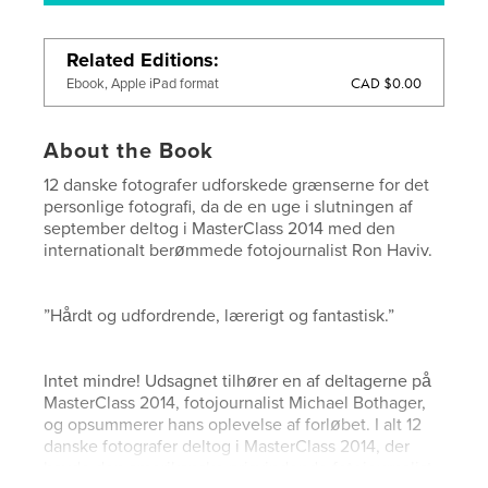
Related Editions
CAD $0.00
Ebook, Apple iPad format
About the Book
12 danske fotografer udforskede grænserne for det
personlige fotografi, da de en uge i slutningen af
september deltog i MasterClass 2014 med den
internationalt berømmede fotojournalist Ron Haviv.
”Hårdt og udfordrende, lærerigt og fantastisk.”
Intet mindre! Udsagnet tilhører en af deltagerne på
MasterClass 2014, fotojournalist Michael Bothager,
og opsummerer hans oplevelse af forløbet. I alt 12
danske fotografer deltog i MasterClass 2014, der
havde den amerikanske prisvindende fotojournalist