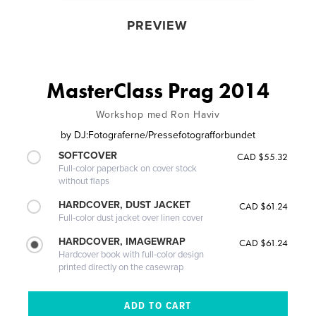
PREVIEW
MasterClass Prag 2014
Workshop med Ron Haviv
by
DJ:Fotograferne/Pressefotografforbundet
SOFTCOVER
CAD $55.32
Full-color paperback on cover stock
without flaps
HARDCOVER, DUST JACKET
CAD $61.24
Full-color dust jacket over linen cover
HARDCOVER, IMAGEWRAP
CAD $61.24
Hardcover book with full-color design
printed directly on the casewrap