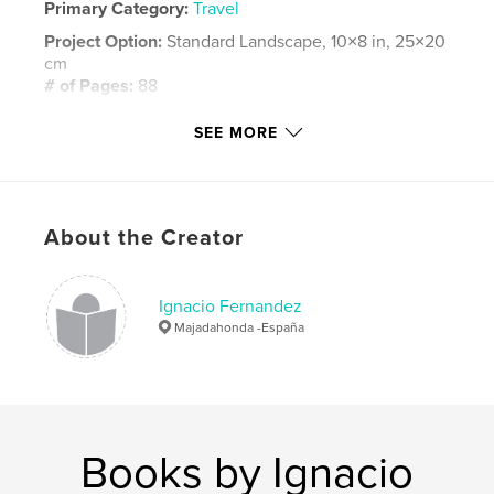
Primary Category:
Travel
Project Option:
Standard Landscape, 10×8 in, 25×20
cm
# of Pages:
88
ISBN
SEE MORE
Softcover: 9781320481502
Publish Date:
Jul 16, 2015
Language
Spanish
About the Creator
Keywords
,
,
,
,
iran
persia
viajes
parsi
Ignacio Fernandez
,
,
shiraz
isfahan
esfahan
Majadahonda -España
,
teheran
,
kashan
,
norouz
Books by Ignacio