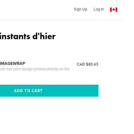
Sign Up
Log In
nstants d'hier
 IMAGEWRAP
CAD $85.65
th full-color design printed directly on the