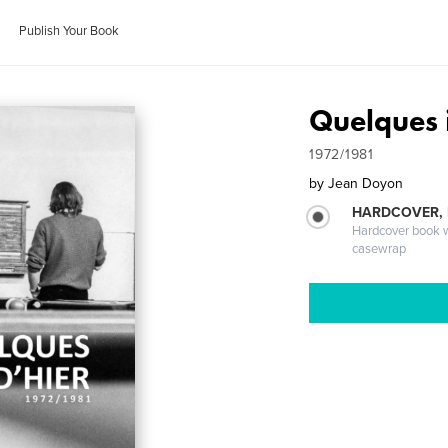
Publish Your Book
Quelques i
1972/1981
by
Jean Doyon
HARDCOVER,
Hardcover book wi
casewrap