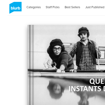
Categories
Staff Picks
Best Sellers
Just Published