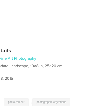
tails
Fine Art Photography
ndard Landscape, 10×8 in, 25×20 cm
8, 2015
,
photo couleur
,
photographie argentique